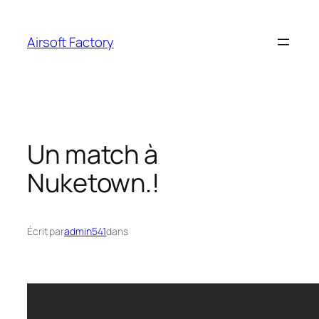
Aller
au
Airsoft Factory
contenu
Un match à
Nuketown.!
Écrit par
admin541
dans