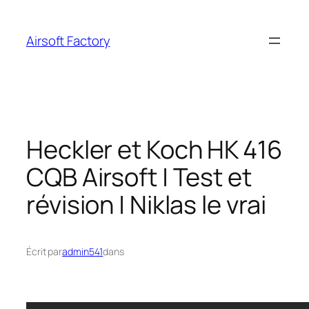
Aller
au
Airsoft Factory
contenu
Heckler et Koch HK 416
CQB Airsoft | Test et
révision | Niklas le vrai
Écrit par
admin541
dans