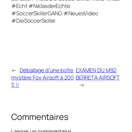
#Echt #NiklasderEchte
#SoccerSkillerGANG #NeuesVideo
#DieSoccerSkiller.
←
Déballage d’une boîte
EXAMEN DU M92
mystère Fox Airsoft à 200
BERRETA AIRSOFT
$ !!
→
Commentaires
Laisser un commentaire