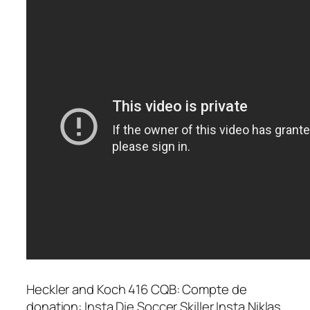
Heckler and Koch 416 CQB: Compte de
donation: Insta Die Soccer Skiller Insta Niklas