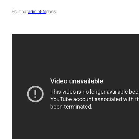
Écrit par
admin541
dans