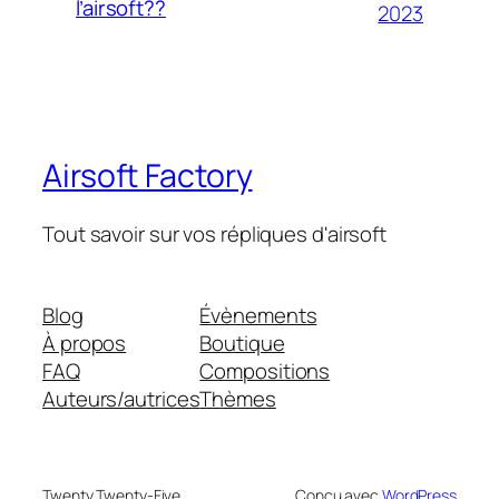
l’airsoft??
2023
Airsoft Factory
Tout savoir sur vos répliques d'airsoft
Blog
Évènements
À propos
Boutique
FAQ
Compositions
Auteurs/autrices
Thèmes
Twenty Twenty-Five
Conçu avec
WordPress