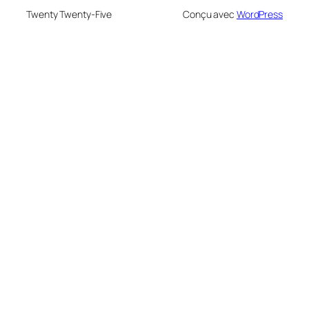
Twenty Twenty-Five
Conçu avec
WordPress