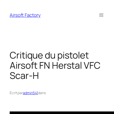
Aller
au
Airsoft Factory
contenu
Critique du pistolet
Airsoft FN Herstal VFC
Scar-H
Écrit par
admin541
dans