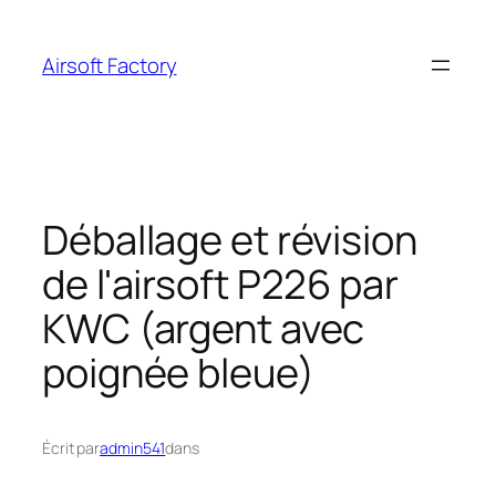
Aller
au
Airsoft Factory
contenu
Déballage et révision
de l'airsoft P226 par
KWC (argent avec
poignée bleue)
Écrit par
admin541
dans