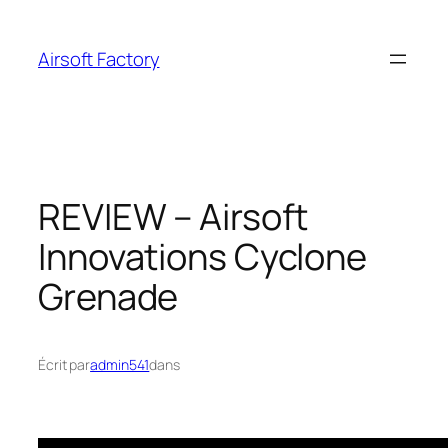
Aller
au
Airsoft Factory
contenu
REVIEW – Airsoft
Innovations Cyclone
Grenade
Écrit par
admin541
dans