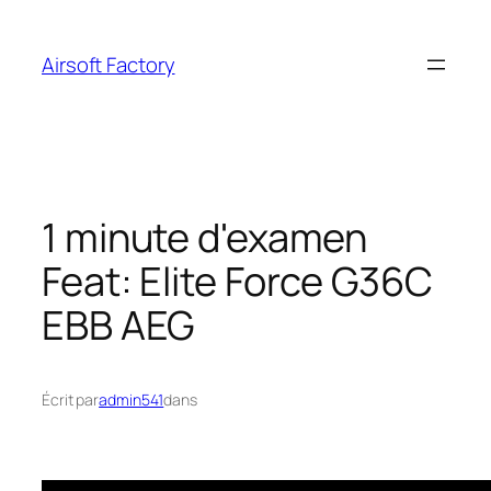
Aller
au
Airsoft Factory
contenu
1 minute d'examen
Feat: Elite Force G36C
EBB AEG
Écrit par
admin541
dans