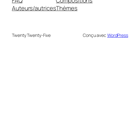
FAQ
Compositions
Auteurs/autrices
Thèmes
Twenty Twenty-Five
Conçu avec
WordPress