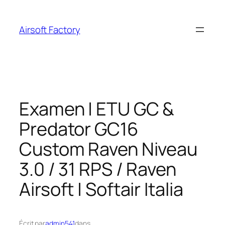
Aller
au
Airsoft Factory
contenu
Examen | ETU GC &
Predator GC16
Custom Raven Niveau
3.0 / 31 RPS / Raven
Airsoft | Softair Italia
Écrit par
admin541
dans