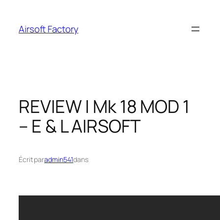
Aller
au
Airsoft Factory
contenu
REVIEW | Mk 18 MOD 1
– E & L AIRSOFT
Écrit par
admin541
dans