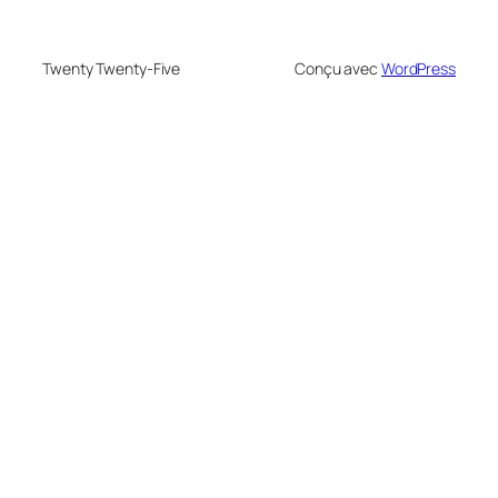
Twenty Twenty-Five
Conçu avec
WordPress