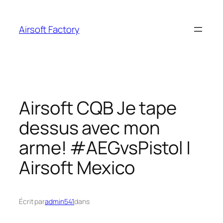
Aller
au
Airsoft Factory
contenu
Airsoft CQB Je tape
dessus avec mon
arme! #AEGvsPistol |
Airsoft Mexico
Écrit par
admin541
dans