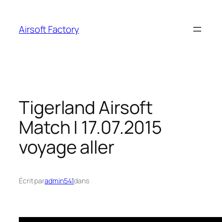
Aller
au
Airsoft Factory
contenu
Tigerland Airsoft
Match | 17.07.2015
voyage aller
Écrit par
admin541
dans