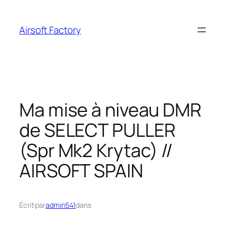
Aller
au
Airsoft Factory
contenu
Ma mise à niveau DMR
de SELECT PULLER
(Spr Mk2 Krytac) //
AIRSOFT SPAIN
Écrit par
admin541
dans