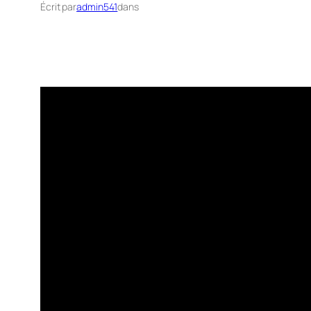
Écrit par
admin541
dans