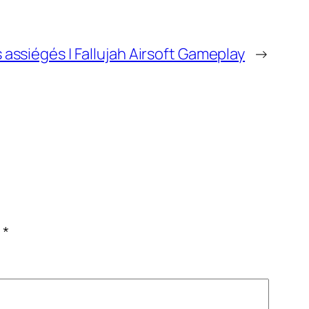
 assiégés | Fallujah Airsoft Gameplay
→
c
*