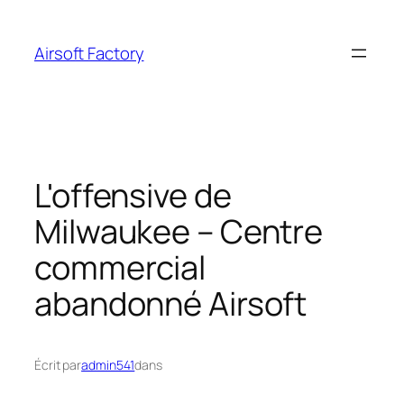
Aller
au
Airsoft Factory
contenu
L'offensive de
Milwaukee – Centre
commercial
abandonné Airsoft
Écrit par
admin541
dans