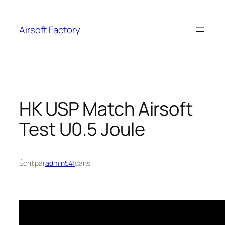
Aller
au
Airsoft Factory
contenu
HK USP Match Airsoft
Test U0.5 Joule
Écrit par
admin541
dans