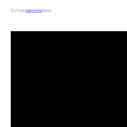
Écrit par
admin541
dans