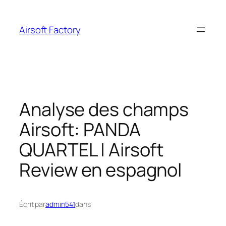
Aller
au
Airsoft Factory
contenu
Analyse des champs
Airsoft: PANDA
QUARTEL | Airsoft
Review en espagnol
Écrit par
admin541
dans