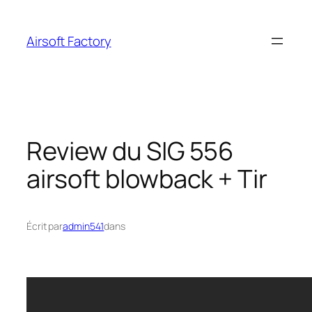
Aller
au
Airsoft Factory
contenu
Review du SIG 556
airsoft blowback + Tir
Écrit par
admin541
dans