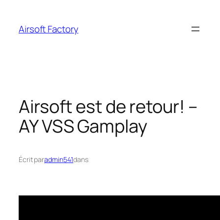
Aller
au
Airsoft Factory
contenu
Airsoft est de retour! –
AY VSS Gamplay
Écrit par
admin541
dans