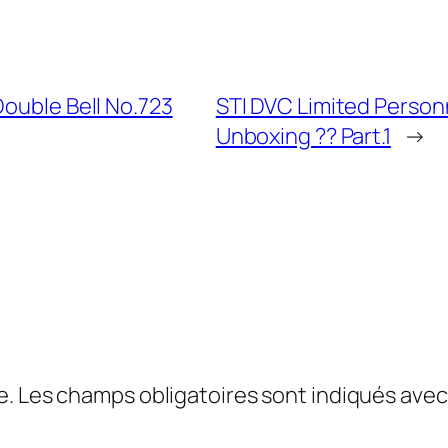
Double Bell No.723
STI DVC Limited Personn
Unboxing ?? Part.1
→
e.
Les champs obligatoires sont indiqués ave