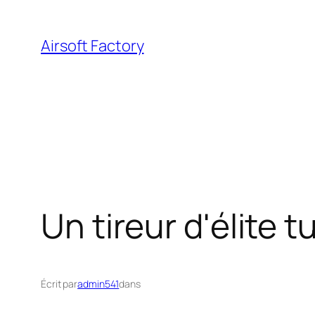
Aller
au
Airsoft Factory
contenu
Un tireur d'élite 
Écrit par
admin541
dans