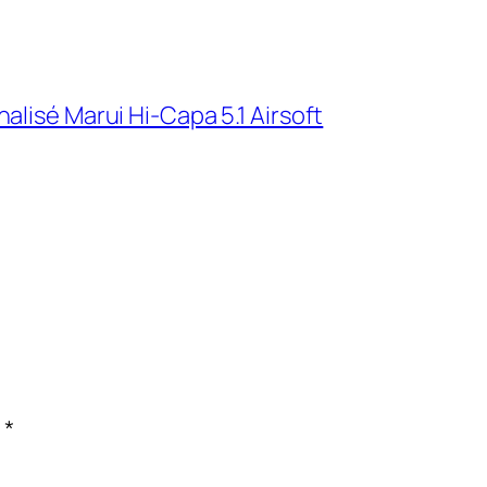
alisé Marui Hi-Capa 5.1 Airsoft
c
*