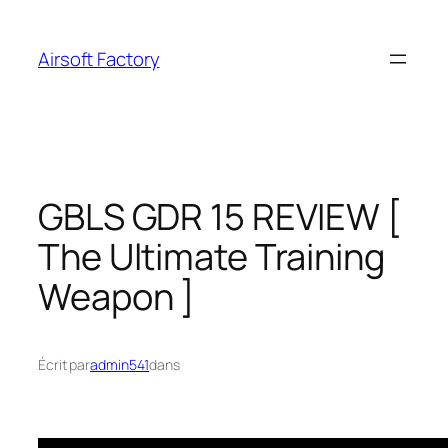
Aller
au
Airsoft Factory
contenu
GBLS GDR 15 REVIEW [
The Ultimate Training
Weapon ]
Écrit par
admin541
dans