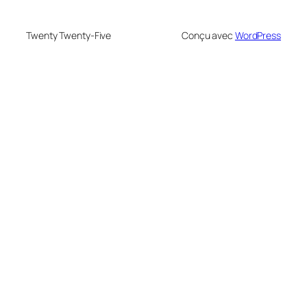
Twenty Twenty-Five
Conçu avec
WordPress