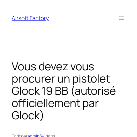
Aller
au
Airsoft Factory
contenu
Vous devez vous
procurer un pistolet
Glock 19 BB (autorisé
officiellement par
Glock)
Écrit par
admin541
dans