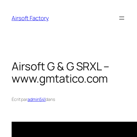
Aller
au
Airsoft Factory
contenu
Airsoft G & G SRXL –
www.gmtatico.com
Écrit par
admin541
dans