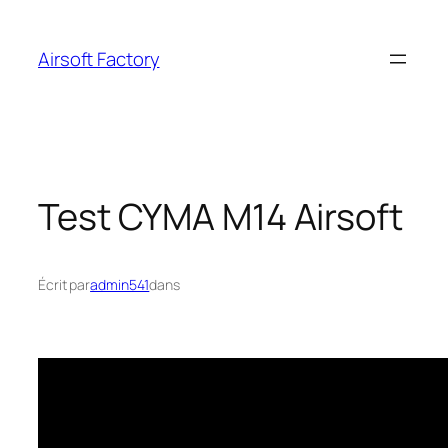
Aller
au
Airsoft Factory
contenu
Test CYMA M14 Airsoft
Écrit par
admin541
dans