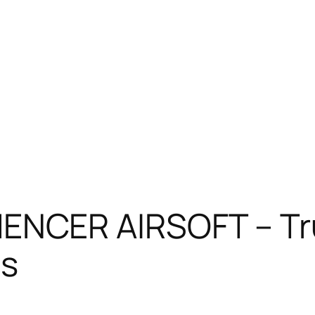
CER AIRSOFT – Tru
ts