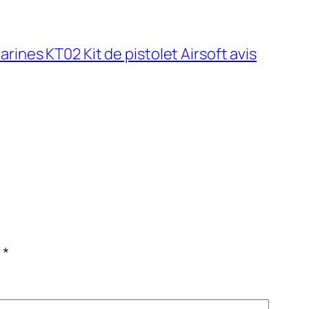
arines KT02 Kit de pistolet Airsoft avis
c
*