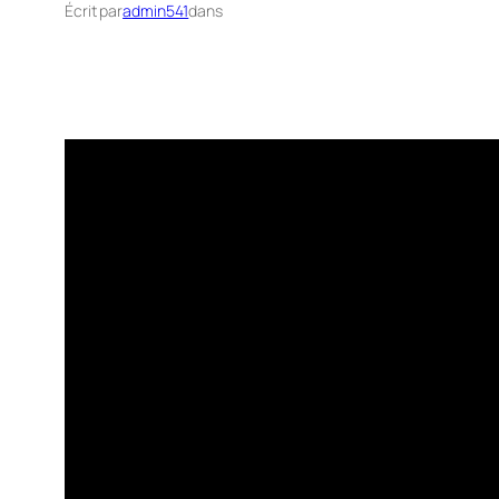
Écrit par
admin541
dans