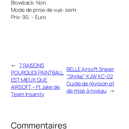
Blowback: Non
Mode de prise de vue: semi
Prix: 90, – Euro
←
7 RAISONS
BELLE Airsoft Sniper
POURQUOI PAINTBALL
"Shrike" KJW KC-02
EST MIEUX QUE
Guide de révision et
AIRSOFT – Ft Jake de
de mise à niveau
→
Team Insanity
Commentaires