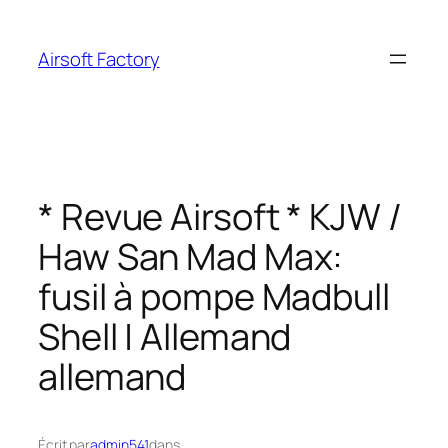
Aller
au
Airsoft Factory
contenu
* Revue Airsoft * KJW /
Haw San Mad Max:
fusil à pompe Madbull
Shell | Allemand
allemand
Écrit par
admin541
dans