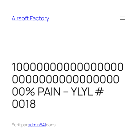
Aller
au
Airsoft Factory
contenu
10000000000000000
0000000000000000
00% PAIN – YLYL #
0018
Écrit par
admin541
dans