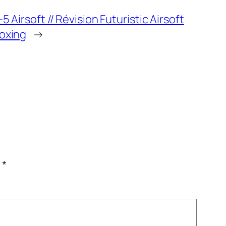
5 Airsoft // Révision Futuristic Airsoft
oxing
→
c
*