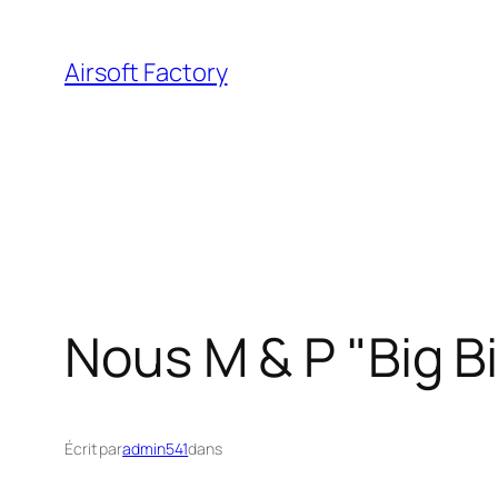
Aller
au
Airsoft Factory
contenu
Nous M & P "Big Bi
Écrit par
admin541
dans