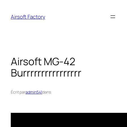
Aller
au
Airsoft Factory
contenu
Airsoft MG-42
Burrrrrrrrrrrrrrrr
Écrit par
admin541
dans