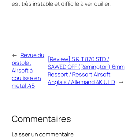
est très instable et difficile à verrouiller.
←
Revue du
[Review] S & T 870 STD /
pistolet
SAWED OFF (Remington) 6mm
Airsoft à
Ressort / Ressort Airsoft
coulisse en
Anglais / Allemand 4K UHD
→
métal .45
Commentaires
Laisser un commentaire