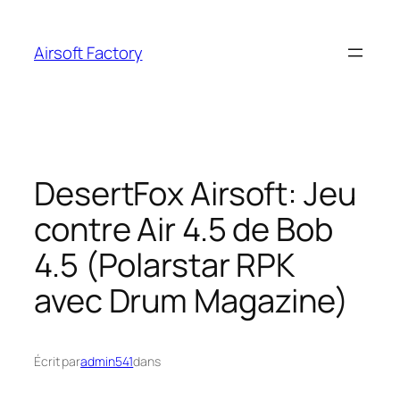
Aller
au
Airsoft Factory
contenu
DesertFox Airsoft: Jeu
contre Air 4.5 de Bob
4.5 (Polarstar RPK
avec Drum Magazine)
Écrit par
admin541
dans