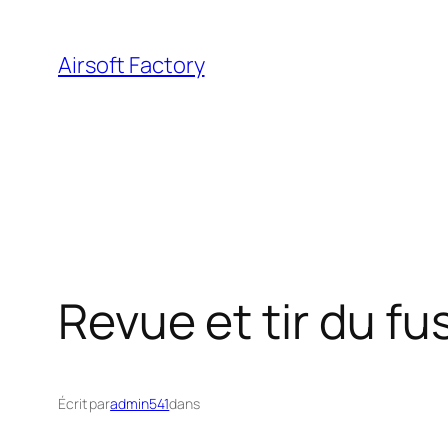
Aller
au
Airsoft Factory
contenu
Revue et tir du fu
Écrit par
admin541
dans