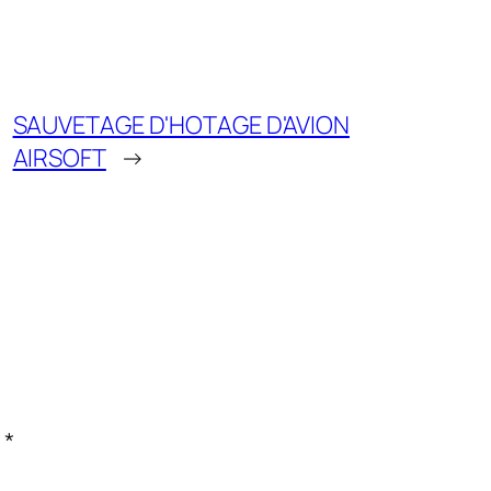
SAUVETAGE D'HOTAGE D'AVION
AIRSOFT
→
c
*