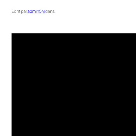
Écrit par
admin541
dans