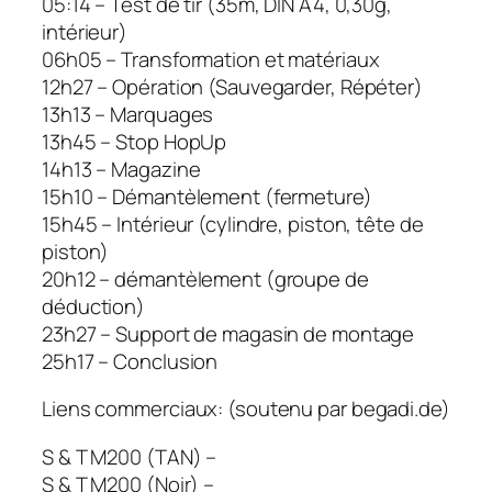
05:14 – Test de tir (35m, DIN A4, 0,30g,
intérieur)
06h05 – Transformation et matériaux
12h27 – Opération (Sauvegarder, Répéter)
13h13 – Marquages
13h45 – Stop HopUp
14h13 – Magazine
15h10 – Démantèlement (fermeture)
15h45 – Intérieur (cylindre, piston, tête de
piston)
20h12 – démantèlement (groupe de
déduction)
23h27 – Support de magasin de montage
25h17 – Conclusion
Liens commerciaux: (soutenu par begadi.de)
S & T M200 (TAN) –
S & T M200 (Noir) –