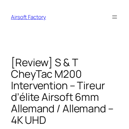
Aller
au
Airsoft Factory
contenu
[Review] S & T
CheyTac M200
Intervention – Tireur
d’élite Airsoft 6mm
Allemand / Allemand –
4K UHD