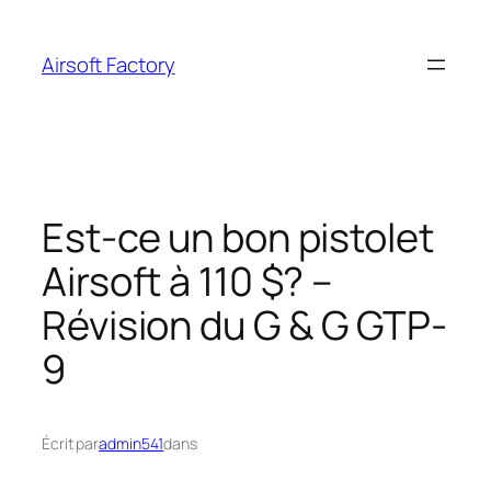
Aller
au
Airsoft Factory
contenu
Est-ce un bon pistolet
Airsoft à 110 $? –
Révision du G & G GTP-
9
Écrit par
admin541
dans