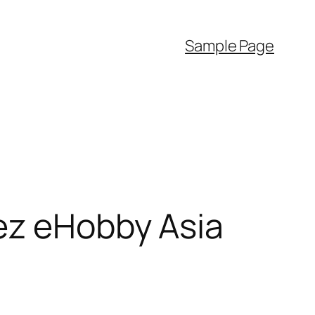
Sample Page
ez eHobby Asia