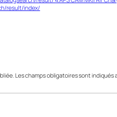
atalogsearch/result/ 4.APS CAM MKII Air Char
h/result/index/
bliée.
Les champs obligatoires sont indiqués