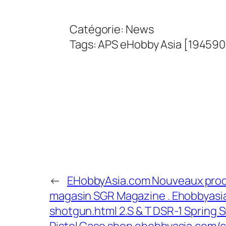
Catégorie:
News
Tags:
APS
eHobby Asia [19459
←
EHobbyAsia.com Nouveaux produ
magasin SGR Magazine . Ehobbyasi
shotgun.html 2.S & T DSR-1 Spring S