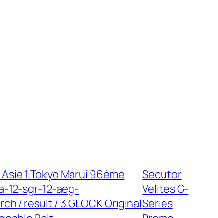
Asie 1.Tokyo Marui 96ème
Secutor
a-12-sgr-12-aeg-
Velites G-
ch / result / 3.GLOCK Original
Series