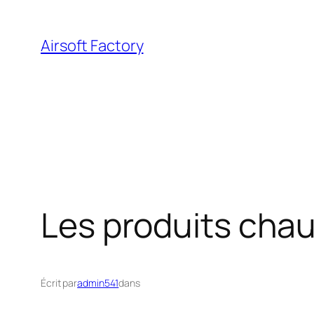
Aller
au
Airsoft Factory
contenu
Les produits cha
Écrit par
admin541
dans