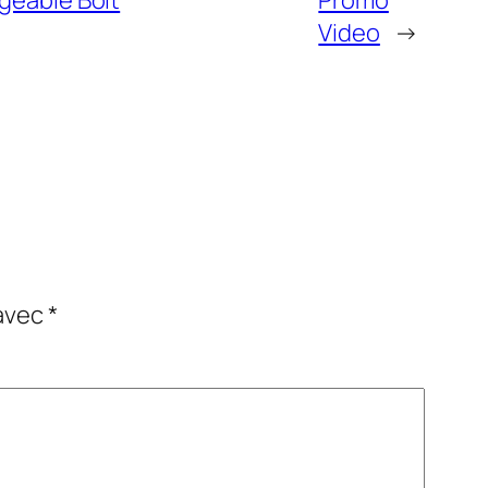
geable Bolt
Promo
Video
→
 avec
*