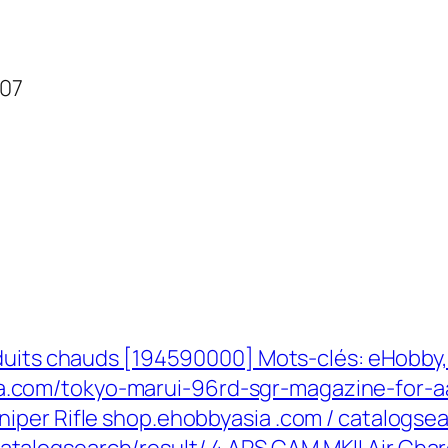
007
its chauds [194590000] Mots-clés: eHobby, 
a.com/tokyo-marui-96rd-sgr-magazine-for-a
niper Rifle shop.ehobbyasia .com / catalogsear