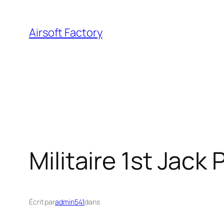
Aller
au
Airsoft Factory
contenu
Militaire 1st Jack 
Écrit par
admin541
dans