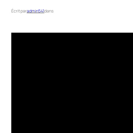
Écrit par
admin541
dans