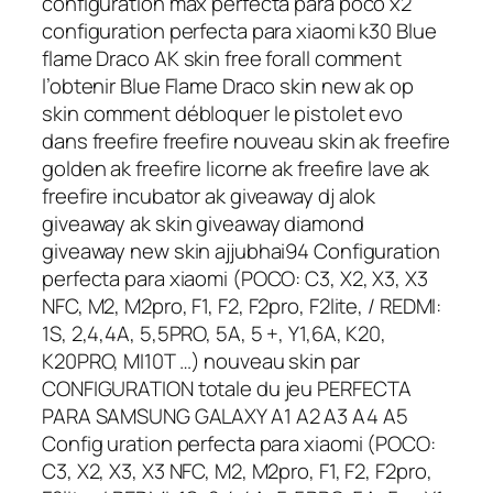
configuration max perfecta para poco x2
configuration perfecta para xiaomi k30 Blue
flame Draco AK skin free forall comment
l’obtenir Blue Flame Draco skin new ak op
skin comment débloquer le pistolet evo
dans freefire freefire nouveau skin ak freefire
golden ak freefire licorne ak freefire lave ak
freefire incubator ak giveaway dj alok
giveaway ak skin giveaway diamond
giveaway new skin ajjubhai94 Configuration
perfecta para xiaomi (POCO: C3, X2, X3, X3
NFC, M2, M2pro, F1, F2, F2pro, F2lite, / REDMI:
1S, 2,4,4A, 5,5PRO, 5A, 5 +, Y1,6A, K20,
K20PRO, MI10T …) nouveau skin par
CONFIGURATION totale du jeu PERFECTA
PARA SAMSUNG GALAXY A1 A2 A3 A4 A5
Config uration perfecta para xiaomi (POCO:
C3, X2, X3, X3 NFC, M2, M2pro, F1, F2, F2pro,