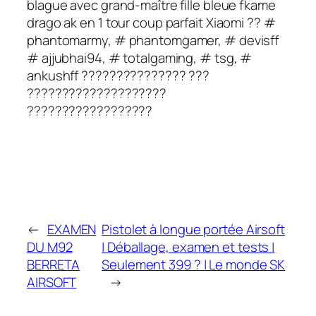
blague avec grand-maître fille bleue fkame
drago ak en 1 tour coup parfait Xiaomi ?? #
phantomarmy, # phantomgamer, # devisff
# ajjubhai94, # totalgaming, # tsg, #
ankushff ??????????????? ???
????????????????????
??????????????????
←
EXAMEN
Pistolet à longue portée Airsoft
DU M92
| Déballage, examen et tests |
BERRETA
Seulement 399 ? | Le monde SK
AIRSOFT
→