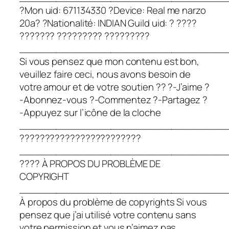
?Mon uid: 671134330 ?Device: Real me narzo
20a? ?Nationalité: INDIAN Guild uid: ? ????
??????? ????????? ?????????
__________________________________
Si vous pensez que mon contenu est bon,
veuillez faire ceci, nous avons besoin de
votre amour et de votre soutien ?? ?-J’aime ?
-Abonnez-vous ?-Commentez ?-Partagez ?
-Appuyez sur l’icône de la cloche
__________________________________
????????????????????????
__________________________________
???? À PROPOS DU PROBLÈME DE
COPYRIGHT
__________________________________
À propos du problème de copyrights Si vous
pensez que j’ai utilisé votre contenu sans
votre permission et vous n’aimez pas,