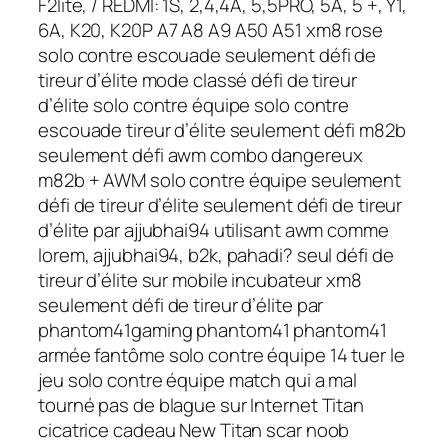
F2lite, / REDMI: 1S, 2,4,4A, 5,5PRO, 5A, 5 +, Y1,
6A, K20, K20P A7 A8 A9 A50 A51 xm8 rose
solo contre escouade seulement défi de
tireur d’élite mode classé défi de tireur
d’élite solo contre équipe solo contre
escouade tireur d’élite seulement défi m82b
seulement défi awm combo dangereux
m82b + AWM solo contre équipe seulement
défi de tireur d’élite seulement défi de tireur
d’élite par ajjubhai94 utilisant awm comme
lorem, ajjubhai94, b2k, pahadi? seul défi de
tireur d’élite sur mobile incubateur xm8
seulement défi de tireur d’élite par
phantom41gaming phantom41 phantom41
armée fantôme solo contre équipe 14 tuer le
jeu solo contre équipe match qui a mal
tourné pas de blague sur Internet Titan
cicatrice cadeau New Titan scar noob