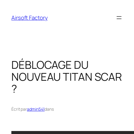
Aller
au
Airsoft Factory
contenu
DÉBLOCAGE DU
NOUVEAU TITAN SCAR
?
Écrit par
admin541
dans