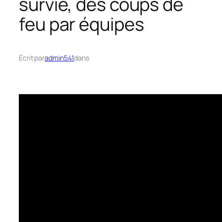
survie, des coups de
feu par équipes
Écrit par
admin541
dans